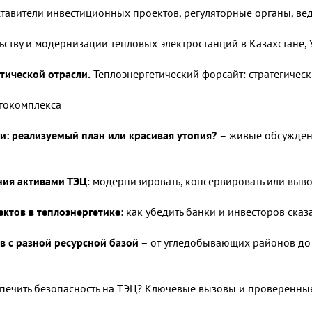
ставители инвестиционных проектов, регуляторные органы, ве
ьству и модернизации тепловых электростанций в Казахстане,
тической отрасли
.
Теплоэнергетический форсайт: стратегичес
гокомплекса
и: реализуемый план или красивая утопия?
– живые обсужден
ния активами ТЭЦ
: модернизировать, консервировать или выво
ктов в теплоэнергетике
: как убедить банки и инвесторов сказ
 с разной ресурсной базой –
от угледобывающих районов до 
спечить безопасность на ТЭЦ? Ключевые вызовы и проверенн