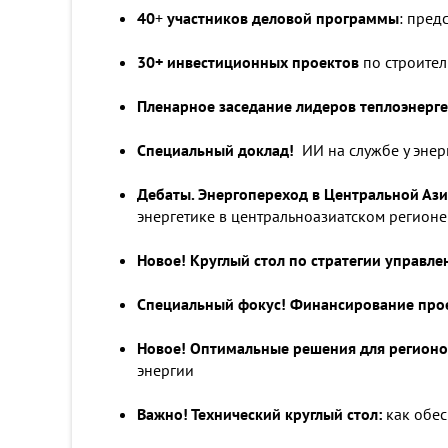
40
+
участников деловой программы
: пред
30+ инвестиционных проектов
по строител
Пленарное заседание лидеров теплоэнерге
Специальный доклад!
ИИ на службе у энер
Дебаты. Энергопереход в Центральной Ази
энергетике в центральноазиатском регионе
Новое!
Круглый стол по стратегии управле
Специальный фокус
!
Финансирование прое
Новое
!
Оптимальные решения для регионов
энергии
Важно! Технический круглый стол:
как обе