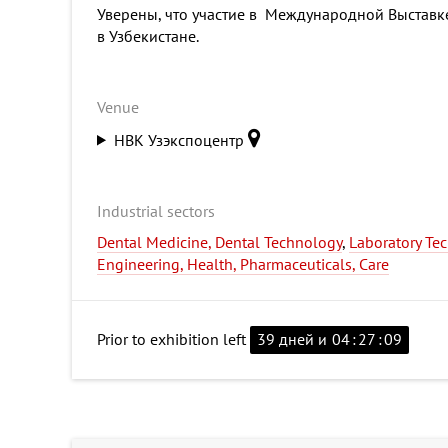
Уверены, что участие в Международной Выстав
в Узбекистане.
Venue
НВК Узэкспоцентр
Industrial sectors
Dental Medicine, Dental Technology
,
Laboratory Te
Engineering, Health, Pharmaceuticals, Care
Prior to exhibition left
39 дней и
04
:
27
:
08