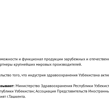
возможности и функционал продукции зарубежных и отечествен
артнеры крупнейших мировых производителей.
ьство того, что индустрия здравоохранения Узбекистана актив
азывают
: Министерство Здравоохранения Республики Узбекист
публики Узбекистан; Ассоциация Представительств Иностран
ият г.Ташкента.