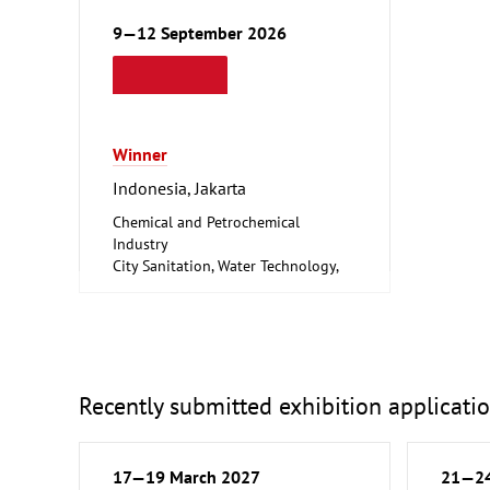
9—12 September 2026
Winner
Indonesia, Jakarta
Chemical and Petrochemical
Industry
City Sanitation, Water Technology,
Waste Disposal, Public Services
Food Processing and Packaging
Machinery
Food, Beverage and Luxury
Foodstuff
Hotel and Catering, Shop Fittings
Recently submitted exhibition applicati
Laboratory Technology,
Biotechnology
Clean technology
17—19 March 2027
21—24