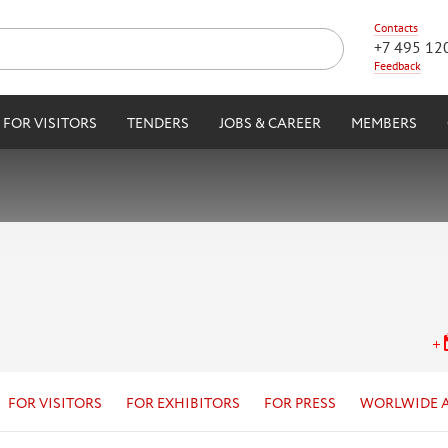
Contacts
+7 495 12
Feedback
FOR VISITORS
TENDERS
JOBS & CAREER
MEMBERS
FOR VISITORS
FOR EXHIBITORS
FOR PRESS
WORLWIDE 