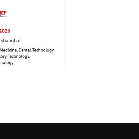
2026
 Shanghai
 Medicine, Dental Technology
ory Technology,
hnology
 Engineering, Health,
euticals, Care