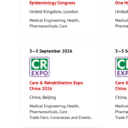
Epidemiology Congress
One H
United Kingdom, London
Unite
Medical Engineering, Health,
Medical
Pharmaceuticals, Care
Pharmac
3—5 September 2026
3—5 S
Care & Rehabilitation Expo
Care &
China 2026
China
China, Beijing
China,
Medical Engineering, Health,
Medical
Pharmaceuticals, Care
Pharmac
Trade Fairs, Congresses and Events,
Trade F
Event and Stage Technology
Event 