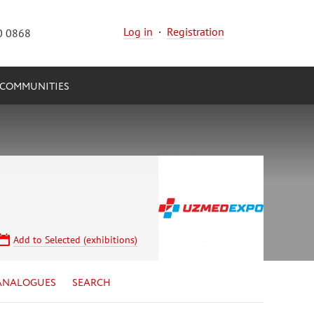
Log in
·
Registration
0 0868
COMMUNITIES
Add to Selected (exhibitions)
ANALOGUES
SEARCH