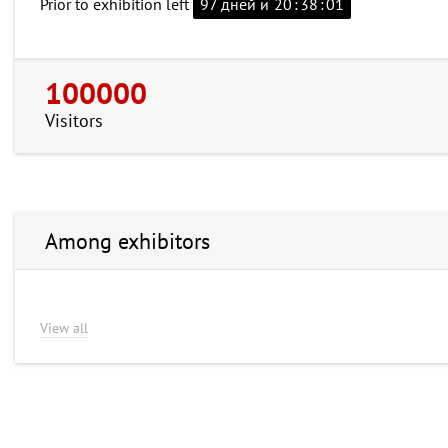
Prior to exhibition left
97 дней и
20
:
38
:
00
100000
Visitors
Among exhibitors
View all