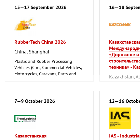
15—17 September 2026
16—18 Septe
RubberTech China 2026
Казахстанска
Международн
China, Shanghai
«Дорожное и
строительств
Plastic and Rubber Processing
техника» - K
Vehicles (Cars, Commercial Vehicles,
Motorcycles, Caravans, Parts and
Kazakhstan, A
Accessories)
Vehicles (Cars, 
Motorcycles, Ca
Accessories)
7—9 October 2026
12—16 Octob
Казахстанская
IAS - Industri