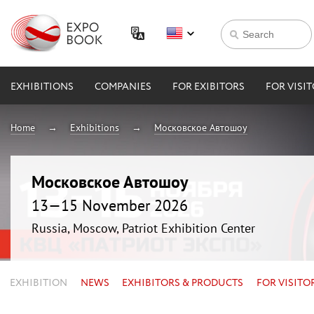
EXHIBITIONS
COMPANIES
FOR EXIBITORS
FOR VISI
Home
Exhibitions
Московское Автошоу
Московское Автошоу
13—15 November 2026
Russia, Moscow, Patriot Exhibition Center
EXHIBITION
NEWS
EXHIBITORS & PRODUCTS
FOR VISITO