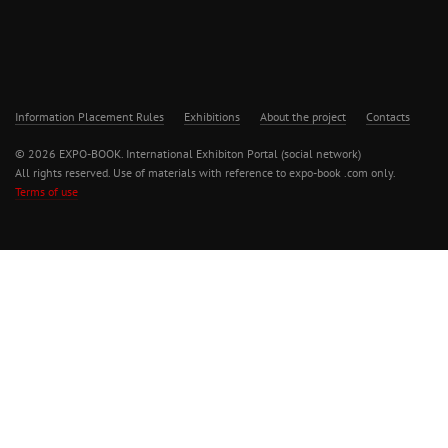
Information Placement Rules
Exhibitions
About the project
Contacts
© 2026 EXPO-BOOK. International Exhibiton Portal (social network)
All rights reserved. Use of materials with reference to expo-book .com only.
Terms of use