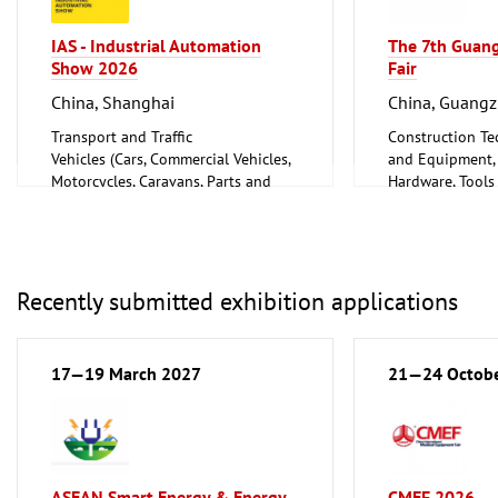
IAS - Industrial Automation
The 7th Guan
Show 2026
Fair
China, Shanghai
China, Guang
Transport and Traffic
Construction Te
Vehicles (Cars, Commercial Vehicles,
and Equipment, I
Motorcycles, Caravans, Parts and
Hardware, Tools
Accessories)
Household Good
Ceramics, Glass
Industrial Equi
Vehicles (Cars, 
Motorcycles, Ca
Recently submitted exhibition applications
Accessories)
17—19 March 2027
21—24 Octob
ASEAN Smart Energy & Energy
CMEF 2026