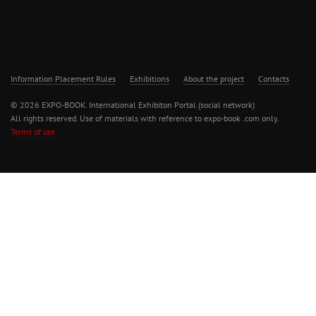
Information Placement Rules
Exhibitions
About the project
Contacts
© 2026 EXPO-BOOK. International Exhibiton Portal (social network)
All rights reserved. Use of materials with reference to expo-book .com only.
Terms of use