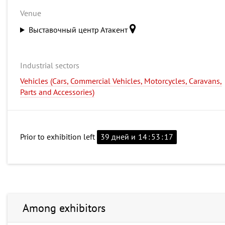
Venue
Выставочный центр Атакент
Industrial sectors
Vehicles (Cars, Commercial Vehicles, Motorcycles, Caravans,
Parts and Accessories)
Prior to exhibition left
39 дней и
14
:
53
:
17
Among exhibitors