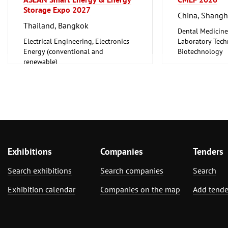
Storage Expo 2027
China, Shangh
Thailand, Bangkok
Dental Medicine
Electrical Engineering, Electronics
Laboratory Tech
Energy (conventional and
Biotechnology
renewable)
Medical Enginee
Pharmaceuticals
Exhibitions
Companies
Tenders
Search exhibitions
Search companies
Search
Exhibition calendar
Companies on the map
Add tende