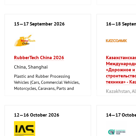
Motorcycles, Ca
Accessories)
15—17 September 2026
16—18 Septe
RubberTech China 2026
Казахстанска
Международн
China, Shanghai
«Дорожное и
строительств
Plastic and Rubber Processing
техника» - K
Vehicles (Cars, Commercial Vehicles,
Motorcycles, Caravans, Parts and
Kazakhstan, A
Accessories)
Vehicles (Cars, 
Motorcycles, Ca
Accessories)
12—16 October 2026
14—17 Octobe