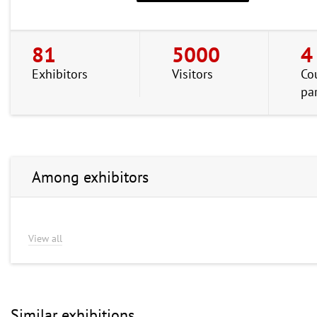
81
5000
4
Exhibitors
Visitors
Co
pa
Among exhibitors
View all
Similar exhibitions