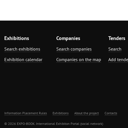
Exhibitions
Companies
Tenders
Search exhibitions
Search companies
Search
Exhibition calendar
Companies on the map
Add tende
Information Placement Rules
Exhibitions
About the project
Contacts
© 2026 EXPO-BOOK. International Exhibiton Portal (social network)