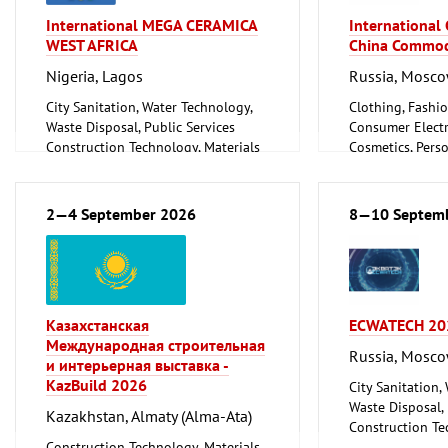
International MEGA CERAMICA
International
WEST AFRICA
China Commod
Nigeria, Lagos
Russia, Mosc
City Sanitation, Water Technology,
Clothing, Fashio
Waste Disposal, Public Services
Consumer Electr
Construction Technology, Materials
Cosmetics, Pers
and Equipment, Interior Fittings
Wellness
Floorings
Furniture, Inter
Household Goods and Appliances,
Logistics, Conv
2—4 September 2026
8—10 Septem
Ceramics, Glassware
Technology
Mechanical engineering, machine
Trade Fairs for
tools, tools
Казахстанская
ECWATECH 20
Международная строительная
Russia, Mosc
и интерьерная выставка -
KazBuild 2026
City Sanitation,
Waste Disposal, 
Kazakhstan, Almaty (Alma-Ata)
Construction Te
Construction Technology, Materials
and Equipment, I