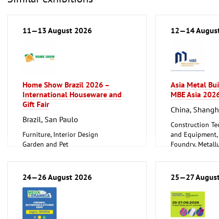
11—13 August 2026
12—14 Augus
Home Show Brazil 2026 –
Asia Metal Bu
International Houseware and
MBE Asia 202
Gift Fair
China, Shangh
Brazil, San Paulo
Construction Te
Furniture, Interior Design
and Equipment, I
Garden and Pet
Foundry, Metallu
Household Goods and Appliances,
ferrous Metals)
Ceramics, Glassware
Metalworking, 
24—26 August 2026
25—27 Augus