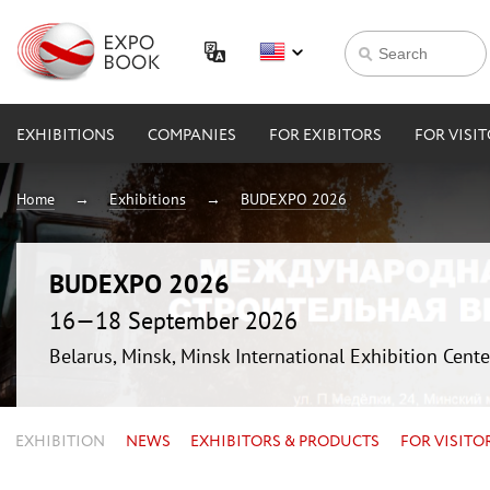
EXHIBITIONS
COMPANIES
FOR EXIBITORS
FOR VISI
Home
Exhibitions
BUDEXPO 2026
BUDEXPO 2026
16—18 September 2026
Belarus, Minsk, Minsk International Exhibition Cente
EXHIBITION
NEWS
EXHIBITORS & PRODUCTS
FOR VISITO