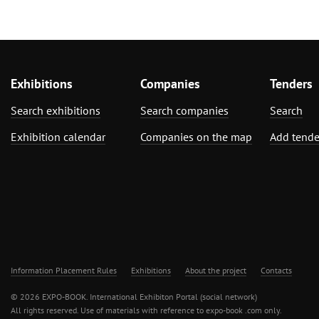
Exhibitions
Companies
Tenders
Search exhibitions
Search companies
Search
Exhibition calendar
Companies on the map
Add tende
Information Placement Rules
Exhibitions
About the project
Contacts
© 2026 EXPO-BOOK. International Exhibiton Portal (social network)
All rights reserved. Use of materials with reference to expo-book .com only.