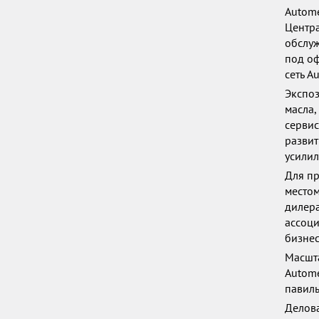
Autome
Центр
обслуж
под оф
сеть A
Экспоз
масла,
сервис
разви
усилил
Для пр
местом
дилера
ассоц
бизнес
Масшта
Autome
павиль
Делова