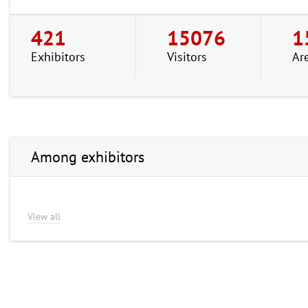
421
15076
1
Exhibitors
Visitors
Ar
Among exhibitors
View all