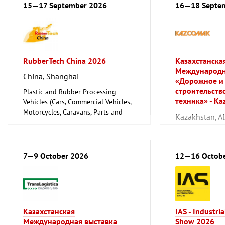
15—17 September 2026
16—18 Septe
RubberTech China 2026
Казахстанска
Международн
China, Shanghai
«Дорожное и
строительств
Plastic and Rubber Processing
техника» - K
Vehicles (Cars, Commercial Vehicles,
Motorcycles, Caravans, Parts and
Kazakhstan, A
Accessories)
Vehicles (Cars, 
Motorcycles, Ca
Accessories)
7—9 October 2026
12—16 Octob
Казахстанская
IAS - Industri
Международная выставка
Show 2026