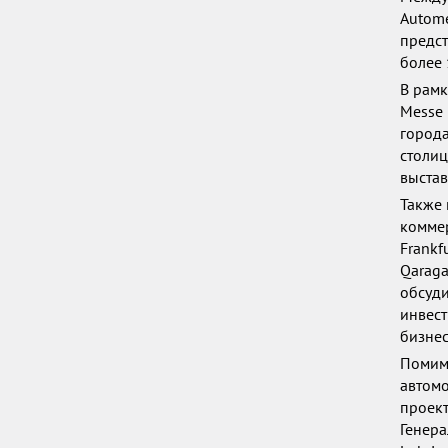
Autome
предст
более 
В рамк
Messe 
города
столи
выстав
Также 
коммер
Frankfu
Qaraga
обсуди
инвест
бизнес
Помимо
автомо
проект
Генера