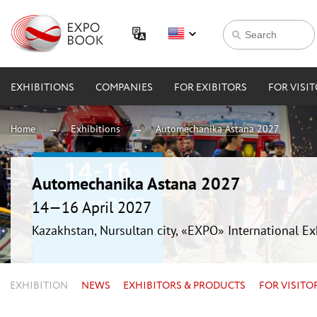
EXHIBITIONS
COMPANIES
FOR EXIBITORS
FOR VISI
Home
Exhibitions
Automechanika Astana 2027
Automechanika Astana 2027
14—16 April 2027
Kazakhstan, Nursultan city, «EXPO» International Ex
EXHIBITION
NEWS
EXHIBITORS & PRODUCTS
FOR VISITO