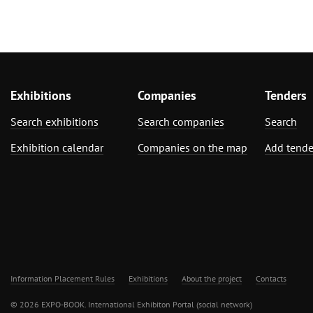
Exhibitions
Companies
Tenders
Search exhibitions
Search companies
Search
Exhibition calendar
Companies on the map
Add tende
Information Placement Rules
Exhibitions
About the project
Contacts
© 2026 EXPO-BOOK. International Exhibiton Portal (social network)