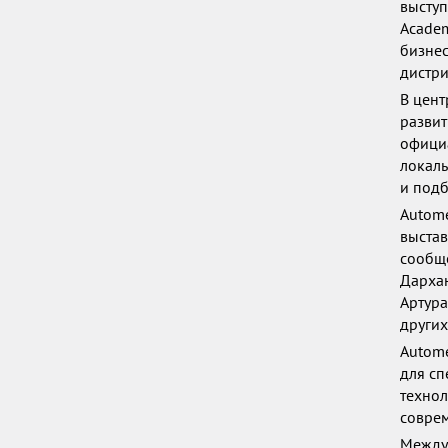
выступ
Academ
бизнес
дистри
В цент
развит
официа
локаль
и подб
Autome
выстав
сообще
Дархан
Артура
других
Autome
для сп
технол
совре
Междун