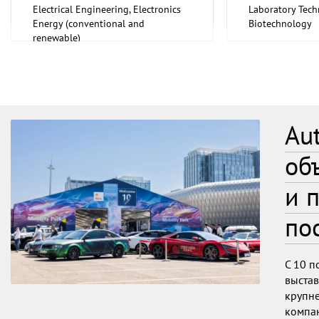
Electrical Engineering, Electronics
Laboratory Tech
Energy (conventional and
Biotechnology
renewable)
Medical Enginee
Pharmaceuticals
Au
об
и 
по
С 10 
выстав
крупне
компан